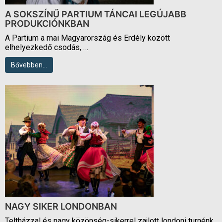
A SOKSZÍNŰ PARTIUM TÁNCAI LEGÚJABB
PRODUKCIÓNKBAN
A Partium a mai Magyarország és Erdély között
elhelyezkedő csodás, …
Bővebben…
NAGY SIKER LONDONBAN
Teltházzal és nagy közönség-sikerrel zajlott londoni turnénk,