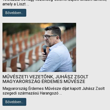
amely a Liszt …
Bővebben…
MŰVÉSZETI VEZETŐNK, JUHÁSZ ZSOLT
MAGYARORSZÁG ÉRDEMES MŰVÉSZE
Magyarország Érdemes Művésze díjat kapott Juhász Zsolt
szegedi származású Harangozó …
Bővebben…