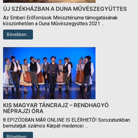
ÚJ SZÉKHÁZBAN A DUNA MŰVÉSZEGYÜTTES
Az Emberi Erőforrások Minisztériuma támogatásának
köszönhetően a Duna Művészegyüttes 2021 …
Bővebben…
KIS MAGYAR TÁNCRAJZ – RENDHAGYÓ
NÉPRAJZI ÓRA
8 EPIZÓDBAN MÁR ONLINE IS ELÉRHETŐ! Sorozatunkban
bemutatjuk számos Kárpát-medencei …
Bővebben…