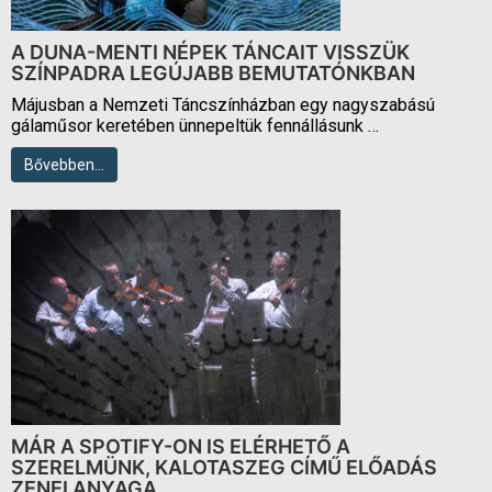
A DUNA-MENTI NÉPEK TÁNCAIT VISSZÜK
SZÍNPADRA LEGÚJABB BEMUTATÓNKBAN
Májusban a Nemzeti Táncszínházban egy nagyszabású
gálaműsor keretében ünnepeltük fennállásunk …
Bővebben…
MÁR A SPOTIFY-ON IS ELÉRHETŐ A
SZERELMÜNK, KALOTASZEG CÍMŰ ELŐADÁS
ZENEI ANYAGA