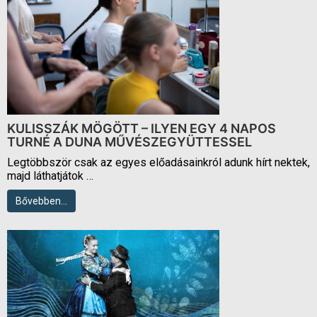
KULISSZÁK MÖGÖTT – ILYEN EGY 4 NAPOS
TURNÉ A DUNA MŰVÉSZEGYÜTTESSEL
Legtöbbször csak az egyes előadásainkról adunk hírt nektek,
majd láthatjátok …
Bővebben…