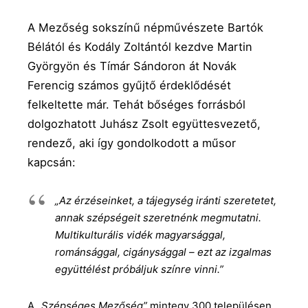
A Mezőség sokszínű népművészete Bartók
Bélától és Kodály Zoltántól kezdve Martin
Györgyön és Tímár Sándoron át Novák
Ferencig számos gyűjtő érdeklődését
felkeltette már. Tehát bőséges forrásból
dolgozhatott Juhász Zsolt együttesvezető,
rendező, aki így gondolkodott a műsor
kapcsán:
„Az érzéseinket, a tájegység iránti szeretetet,
annak szépségeit szeretnénk megmutatni.
Multikulturális vidék magyarsággal,
románsággal, cigánysággal – ezt az izgalmas
együttélést próbáljuk színre vinni.”
A
„Szépséges Mezőség”
mintegy 300 településen,