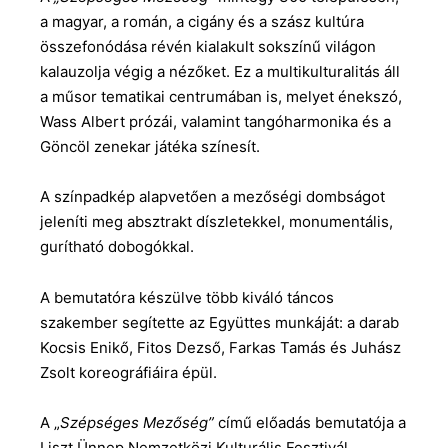
a magyar, a román, a cigány és a szász kultúra
összefonódása révén kialakult sokszínű világon
kalauzolja végig a nézőket. Ez a multikulturalitás áll
a műsor tematikai centrumában is, melyet énekszó,
Wass Albert prózái, valamint tangóharmonika és a
Göncöl zenekar játéka színesít.
A színpadkép alapvetően a mezőségi dombságot
jeleníti meg absztrakt díszletekkel, monumentális,
gurítható dobogókkal.
A bemutatóra készülve több kiváló táncos
szakember segítette az Együttes munkáját: a darab
Kocsis Enikő, Fitos Dezső, Farkas Tamás és Juhász
Zsolt koreográfiáira épül.
A „
Szépséges Mezőség”
című előadás bemutatója a
Liszt Ünnep Nemzetközi Kulturális Fesztivál