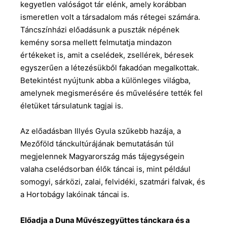
kegyetlen valóságot tár elénk, amely korábban
ismeretlen volt a társadalom más rétegei számára.
Táncszínházi előadásunk a puszták népének
kemény sorsa mellett felmutatja mindazon
értékeket is, amit a cselédek, zsellérek, béresek
egyszerűen a létezésükből fakadóan megalkottak.
Betekintést nyújtunk abba a különleges világba,
amelynek megismerésére és művelésére tették fel
életüket társulatunk tagjai is.
Az előadásban Illyés Gyula szűkebb hazája, a
Mezőföld tánckultúrájának bemutatásán túl
megjelennek Magyarország más tájegységein
valaha cselédsorban élők táncai is, mint például
somogyi, sárközi, zalai, felvidéki, szatmári falvak, és
a Hortobágy lakóinak táncai is.
Előadja a Duna Művészegyüttes tánckara és a