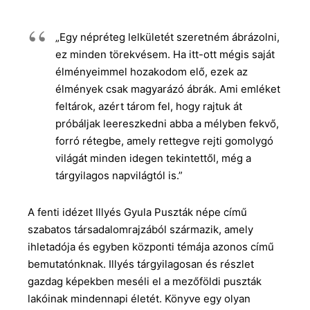
„Egy népréteg lelkületét szeretném ábrázolni,
ez minden törekvésem. Ha itt-ott mégis saját
élményeimmel hozakodom elő, ezek az
élmények csak magyarázó ábrák. Ami emléket
feltárok, azért tárom fel, hogy rajtuk át
próbáljak leereszkedni abba a mélyben fekvő,
forró rétegbe, amely rettegve rejti gomolygó
világát minden idegen tekintettől, még a
tárgyilagos napvilágtól is.”
A fenti idézet Illyés Gyula Puszták népe című
szabatos társadalomrajzából származik, amely
ihletadója és egyben központi témája azonos című
bemutatónknak. Illyés tárgyilagosan és részlet
gazdag képekben meséli el a mezőföldi puszták
lakóinak mindennapi életét. Könyve egy olyan