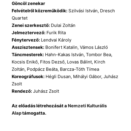
Göncöl zenekar
Felvételről közreműködik:
Szilvási István, Dresch
Quartet
Zenei szerkesztő:
Dulai Zoltán
Jelmeztervező:
Furik Rita
Fénytervező:
Lendvai Károly
Asszisztensek:
Bonifert Katalin, Vámos László
Táncmesterek:
Hahn-Kakas István, Tombor Bea,
Kocsis Enikő, Fitos Dezső, Lovas Bálint, Kirch
Zoltán, Podpácz Beáta, Barcza-Tóth Tímea
Koreográfusok:
Hégli Dusan, Mihályi Gábor, Juhász
Zsolt
Rendező:
Juhász Zsolt
Az előadás létrehozását a
Nemzeti Kulturális
Alap
támogatta.