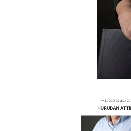
ELŐZŐ BEJEGYZÉ
HURUBÁN ATTI