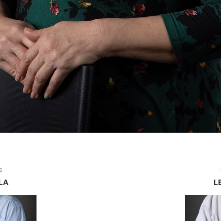
S
LA
L