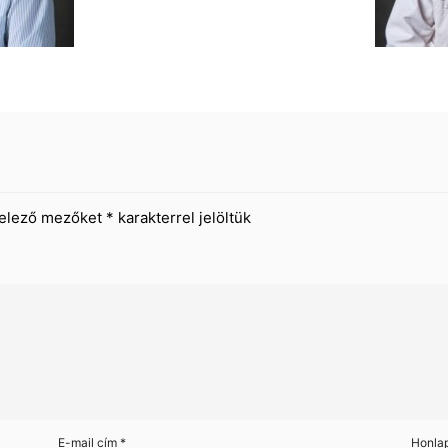
telező mezőket
*
karakterrel jelöltük
E-mail cím
*
Honla