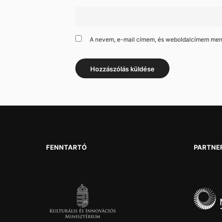
A nevem, e-mail címem, és weboldalcímem me
FENNTARTÓ
PARTNE