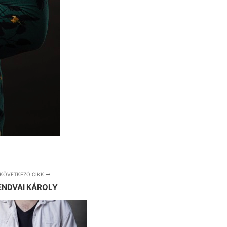
KÖVETKEZŐ CIKK
ENDVAI KÁROLY