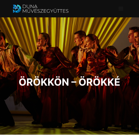
Főmenü
ÖRÖKKÖN – ÖRÖKKÉ