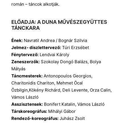
román – táncok alkotják.
ELŐADJA: A DUNA MŰVÉSZEGYÜTTES
TÁNCKARA
Ének:
Navratil Andrea / Bognár Szilvia
Jelmez- diszlettervező:
Túri Erzsébet
Fénytervező:
Lendvai Károly
Zeneszerzők:
Szokolay Dongó Balázs, Bolya
Mátyás
Táncmesterek:
Antonopoulos Georgios,
Charitonidis Chariton, Mehmet Öcal
Özbilgin,Kökény Richárd, Deli Levente, Orza Calin,
Vámos László
Asszisztensek:
Bonifert Katalin, Vámos László
Társkoreográfus:
Mihályi Gábor
Rendező-koreográfus:
Juhász Zsolt