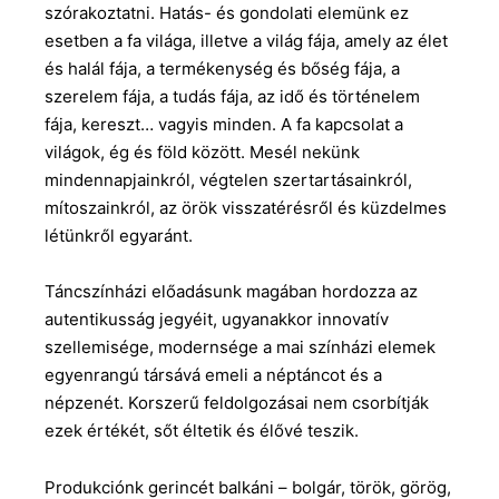
szórakoztatni. Hatás- és gondolati elemünk ez
esetben a fa világa, illetve a világ fája, amely az élet
és halál fája, a termékenység és bőség fája, a
szerelem fája, a tudás fája, az idő és történelem
fája, kereszt… vagyis minden. A fa kapcsolat a
világok, ég és föld között. Mesél nekünk
mindennapjainkról, végtelen szertartásainkról,
mítoszainkról, az örök visszatérésről és küzdelmes
létünkről egyaránt.
Táncszínházi előadásunk magában hordozza az
autentikusság jegyéit, ugyanakkor innovatív
szellemisége, modernsége a mai színházi elemek
egyenrangú társává emeli a néptáncot és a
népzenét. Korszerű feldolgozásai nem csorbítják
ezek értékét, sőt éltetik és élővé teszik.
Produkciónk gerincét balkáni – bolgár, török, görög,