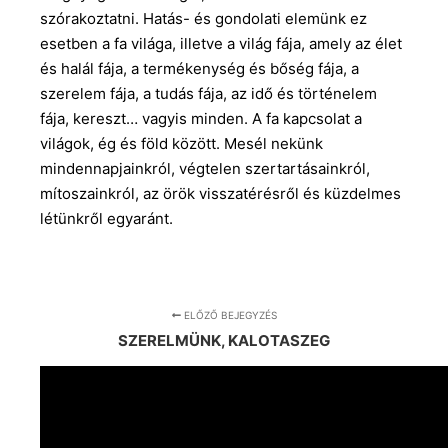
szórakoztatni. Hatás- és gondolati elemünk ez
esetben a fa világa, illetve a világ fája, amely az élet
és halál fája, a termékenység és bőség fája, a
szerelem fája, a tudás fája, az idő és történelem
fája, kereszt… vagyis minden. A fa kapcsolat a
világok, ég és föld között. Mesél nekünk
mindennapjainkról, végtelen szertartásainkról,
mítoszainkról, az örök visszatérésről és küzdelmes
létünkről egyaránt.
ELŐZŐ BEJEGYZÉS
SZERELMÜNK, KALOTASZEG