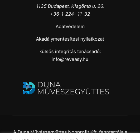
1135 Budapest, Kisgömb u. 26.
+36-1-224- 11-32
Adatvédelem
Akadálymentesítési nyilatkozat
külsős integritás tanácsadó:
info@reveasy.hu
A Duna Művészegyüttes Nonprofit Kft. fenntartója a