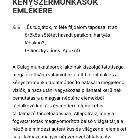
KÉNYSZERMUNKÁSOK
EMLÉKÉRE
„És tudjátok, miféle fájdalom tapossa itt az
örökös sötétet hasadt patákon, hártyás
lábakon?„
(Pilinszky János: Apokrif)
A Gulag munkatáborok lakóinak kiszolgáltatottsága,
megalázottsága valamint az átélt borzalmak és a
kényszermunka tudatmódosító hatására megjelenő
víziók, a haza utáni vágyakozás pillanatai kerülnek
bemutatásra a magyar néptánc elemekből
táplálkozó kortárs és modern elemeket is
tartalmazó táncelőadásban. Állapotrajz, mely a
fogvatartottak megnyomorított belső világát tárja a
néző elé mindezt autentikus és világzenei elemeket
is tartalmazó magyar népzenével átitatva. Az