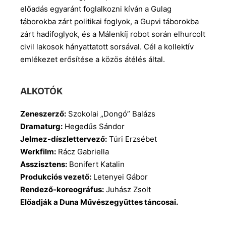
előadás egyaránt foglalkozni kíván a Gulag
táborokba zárt politikai foglyok, a Gupvi táborokba
zárt hadifoglyok, és a Málenkíj robot során elhurcolt
civil lakosok hányattatott sorsával. Cél a kollektív
emlékezet erősítése a közös átélés által.
ALKOTÓK
Zeneszerző:
Szokolai „Dongó” Balázs
Dramaturg:
Hegedűs Sándor
Jelmez-díszlettervező:
Túri Erzsébet
Werkfilm:
Rácz Gabriella
Asszisztens:
Bonifert Katalin
Produkciós vezető:
Letenyei Gábor
Rendező-koreográfus:
Juhász Zsolt
Előadják a Duna Művészegyüttes táncosai.