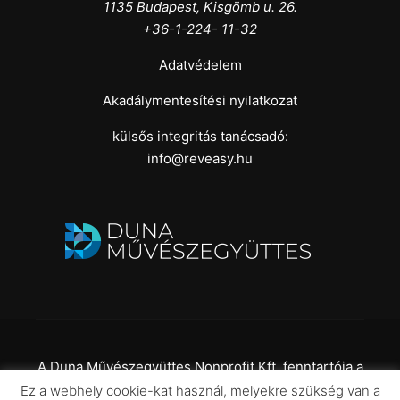
1135 Budapest, Kisgömb u. 26.
+36-1-224- 11-32
Adatvédelem
Akadálymentesítési nyilatkozat
külsős integritás tanácsadó:
info@reveasy.hu
A Duna Művészegyüttes Nonprofit Kft. fenntartója a
Kulturális és
Ez a webhely cookie-kat használ, melyekre szükség van a