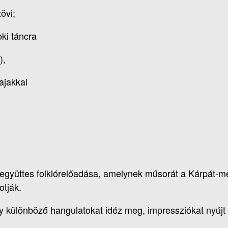
övi;
ki táncra
),
 ajakkal
yüttes folklórelőadása, amelynek műsorát a Kárpát-me
otják.
 különböző hangulatokat idéz meg, impressziókat nyújt a