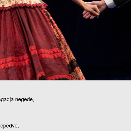
agadja negéde,
 epedve,