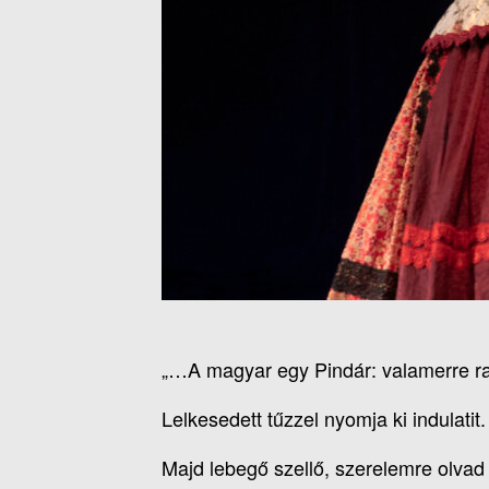
„…A magyar egy Pindár: valamerre r
Lelkesedett tűzzel nyomja ki indulatit.
Majd lebegő szellő, szerelemre olvad