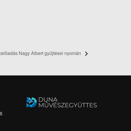
ncelőadás Nagy Albert gyűjtései nyomán
6.