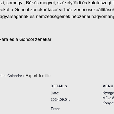
i, somogyi, Békés megyei, székelyföldi és kalotaszegi 
ket a Göncöl zenekar kísér virtuóz zenei összeállításo
agyarságának és nemzetiségeinek népzenei hagyománya
kara és a Göncöl zenekar
+ Export .ics file
d to iCalendar
DETAILS
VENU
Nyerge
Date:
Művelő
2024.09.01.
Könyvt
Time: