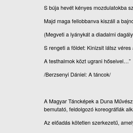
S búja hevét kényes mozdulatokba sz
Majd maga fellobbanva kiszáll a bajno
(Megveti a lyánykát a diadalmi dagály
S rengeti a földet: Kinizsit látsz véres
A testhalmok közt ugrani hőseivel…”
/Berzsenyi Dániel: A táncok/
A Magyar Táncképek a Duna Művészeg
bemutató, feldolgozó koreográfiák alk
Az előadás kötetlen szerkezetű, amely