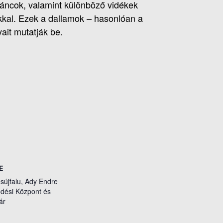
táncok, valamint különböző vidékek
kkal. Ezek a dallamok – hasonlóan a
it mutatják be.
E
sújfalu, Ady Endre
dési Központ és
ár