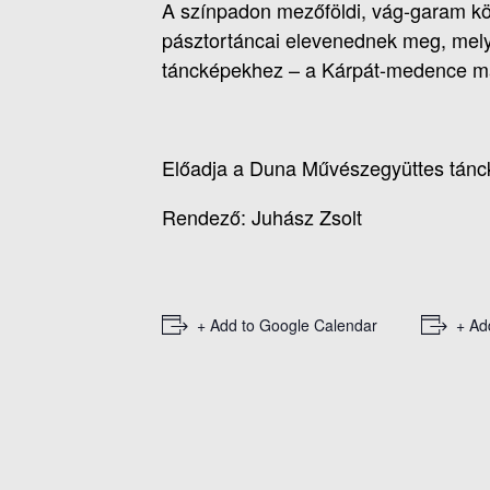
A színpadon mezőföldi, vág-garam köz
pásztortáncai elevenednek meg, melye
táncképekhez – a Kárpát-medence m
Előadja a Duna Művészegyüttes tánc
Rendező: Juhász Zsolt
+ Add to Google Calendar
+ Ad