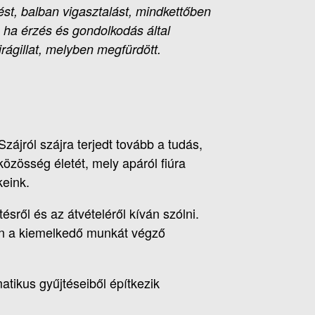
ést, balban vigasztalást, mindkettőben
 ha érzés és gondolkodás által
rágillat, melyben megfürdött.
ájról szájra terjedt tovább a tudás,
zösség életét, mely apáról fiúra
keink.
sről és az átvételéről kíván szólni.
ván a kiemelkedő munkát végző
ikus gyűjtéseiből építkezik