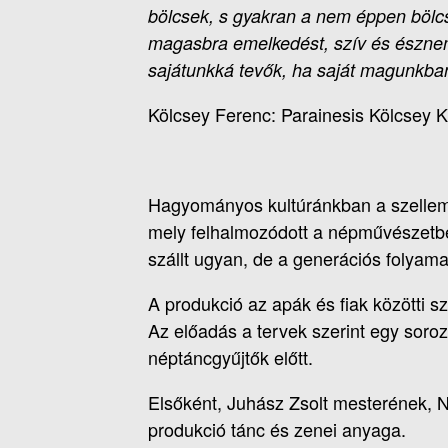
bölcsek, s gyakran a nem éppen bölcse
magasbra emelkedést, szív és észneme
sajátunkká tevők, ha saját magunkban 
Kölcsey Ferenc: Parainesis Kölcsey
Hagyományos kultúránkban a szellemi j
mely felhalmozódott a népművészetben
szállt ugyan, de a generációs folyamat
A produkció az apák és fiak közötti sz
Az előadás a tervek szerint egy soro
néptáncgyűjtők előtt.
Elsőként, Juhász Zsolt mesterének, 
produkció tánc és zenei anyaga.