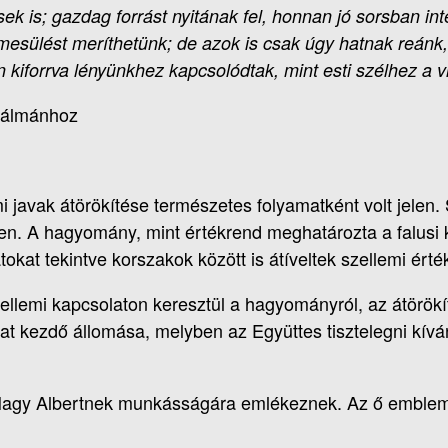
k is; gazdag forrást nyitának fel, honnan jó sorsban int
sülést meríthetünk; de azok is csak úgy hatnak reánk,
kiforrva lényünkhez kapcsolódtak, mint esti szélhez a vi
 Kálmánhoz
avak átörökítése természetes folyamatként volt jelen. Sz
. A hagyomány, mint értékrend meghatározta a falusi kö
okat tekintve korszakok között is átíveltek szellemi érté
ellemi kapcsolaton keresztül a hagyományról, az átörökíté
zat kezdő állomása, melyben az Együttes tisztelegni kí
Nagy Albertnek munkásságára emlékeznek. Az ő emblemat