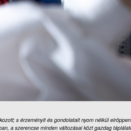
kozott; s érzeményit és gondolatait nyom nélkül elröppen
n, a szerencse minden változásai közt gazdag táplálatot