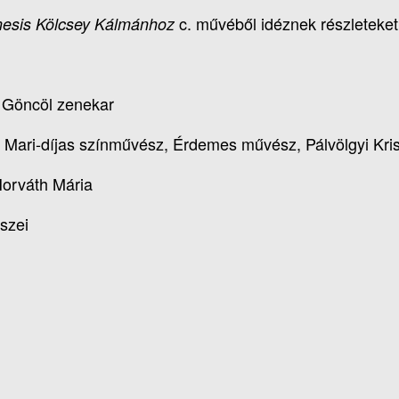
c. művéből idéznek részleteke
nesis Kölcsey Kálmánhoz
 Göncöl zenekar
Mari-díjas színművész, Érdemes művész, Pálvölgyi Kris
Horváth Mária
szei