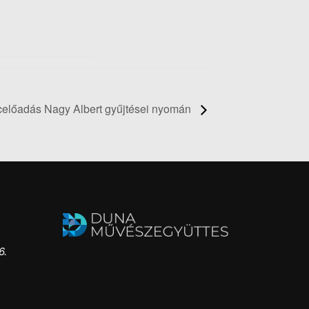
ncelőadás Nagy Albert gyűjtései nyomán
6.