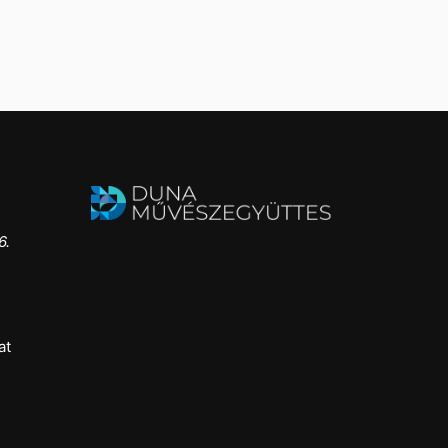
6.
at