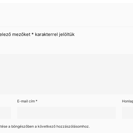
telező mezőket
*
karakterrel jelöltük
E-mail cím
*
Honla
ntése a böngészőben a következő hozzászólásomhoz.