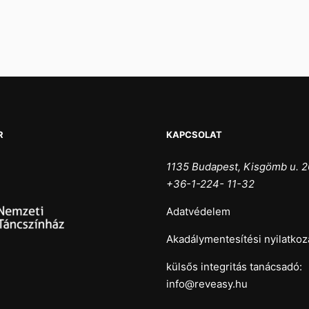
R
KAPCSOLAT
1135 Budapest, Kisgömb u. 2
+36-1-224- 11-32
Adatvédelem
Akadálymentesítési nyilatkoz
külsős integritás tanácsadó:
info@reveasy.hu