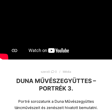
szerző:
0
Média
DUNA MŰVÉSZEGYÜTTES –
PORTRÉK 3.
Portré sorozatunk a Duna Művészegyüttes
táncművészeit és zenészeit hivatott bemutatni.