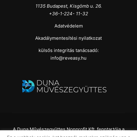
1135 Budapest, Kisgömb u. 26.
+36-1-224- 11-32
Adatvédelem
Akadálymentesítési nyilatkozat
külsős integritás tanácsadó:
info@reveasy.hu
A Duna Művészegyüttes Nonprofit Kft. fenntartója a