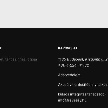
R
KAPCSOLAT
1135 Budapest, Kisgömb u. 2
+36-1-224- 11-32
Adatvédelem
Akadálymentesítési nyilatkoz
külsős integritás tanácsadó:
info@reveasy.hu