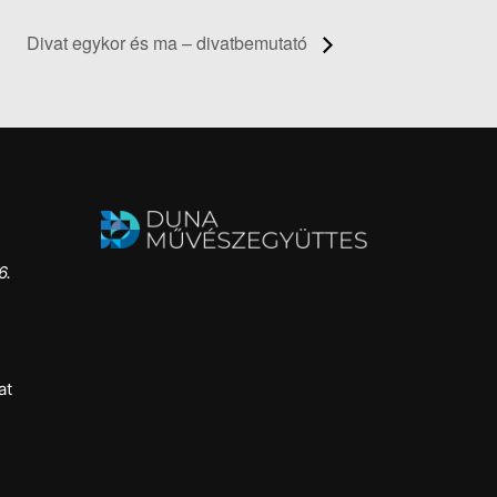
Divat egykor és ma – divatbemutató
6.
at