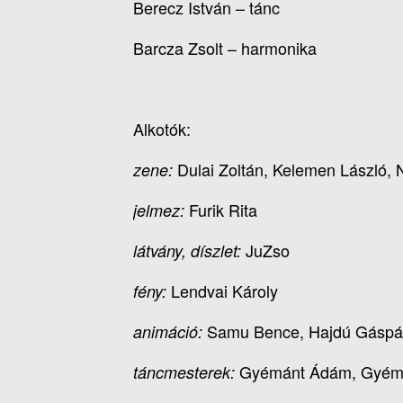
Berecz István – tánc
Barcza Zsolt – harmonika
Alkotók:
Dulai Zoltán, Kelemen László, 
zene:
Furik Rita
jelmez:
JuZso
látvány, díszlet:
Lendvai Károly
fény:
Samu Bence, Hajdú Gáspá
animáció:
Gyémánt Ádám, Gyémá
táncmesterek: