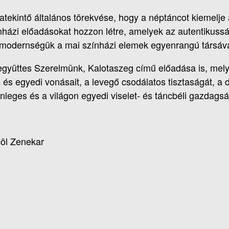
ekintő általános törekvése, hogy a néptáncot kiemelje
zínházi előadásokat hozzon létre, amelyek az autentikus
 modernségük a mai színházi elemek egyenrangú társává
gyüttes Szerelmünk, Kalotaszeg című előadása is, mely 
és egyedi vonásait, a levegő csodálatos tisztaságát, a 
lönleges és a világon egyedi viselet- és táncbéli gazdagsá
öl Zenekar