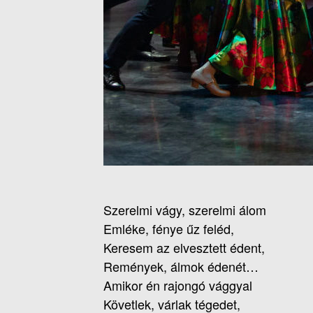
Szerelmi vágy, szerelmi álom
Emléke, fénye űz feléd,
Keresem az elvesztett édent,
Remények, álmok édenét…
Amikor én rajongó vággyal
Követlek, várlak tégedet,