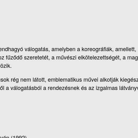
ndhagyó válogatás, amelyben a koreográfiák, amellett, 
z fűződő szeretetét, a művészi elkötelezettségét, a mag
özik.
sok rég nem látott, emblematikus művei alkotják kiegész
bből a válogatásból a rendezésnek és az izgalmas látvány
tván (1992)