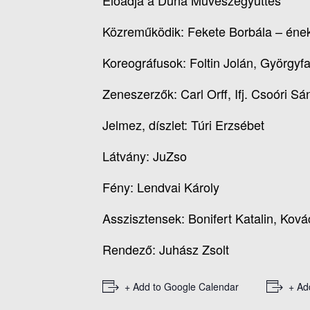
Előadja a Duna Művészegyüttes
Közreműködik: Fekete Borbála – ének,
Koreográfusok: Foltin Jolán, Györgyfa
Zeneszerzők: Carl Orff, Ifj. Csoóri Sá
Jelmez, díszlet: Túri Erzsébet
Látvány: JuZso
Fény: Lendvai Károly
Asszisztensek: Bonifert Katalin, Kov
Rendező: Juhász Zsolt
+ Add to Google Calendar
+ Ad