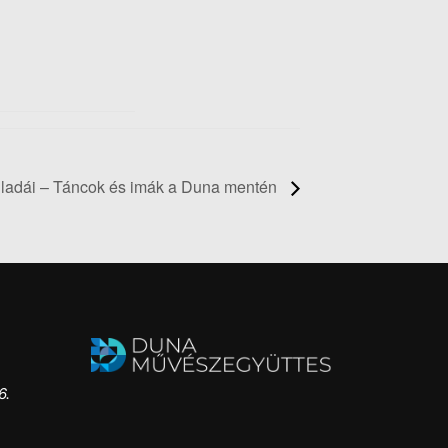
ladái – Táncok és imák a Duna mentén
6.