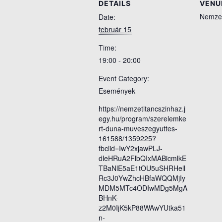
DETAILS
VENU
Nemzet
Date:
február 15
Time:
19:00 - 20:00
Event Category:
Események
https://nemzetitancszinhaz.j
egy.hu/program/szerelemke
rt-duna-muveszegyuttes-
161588/1359225?
fbclid=IwY2xjawPLJ-
dleHRuA2FlbQIxMABicmlkE
TBaNlE5aE1tOU5uSHRHell
Rc3J0YwZhcHBfaWQQMjIy
MDM5MTc4ODIwMDg5MgA
BHnK-
z2M0IjK5kP88WAwYUtka51
n-