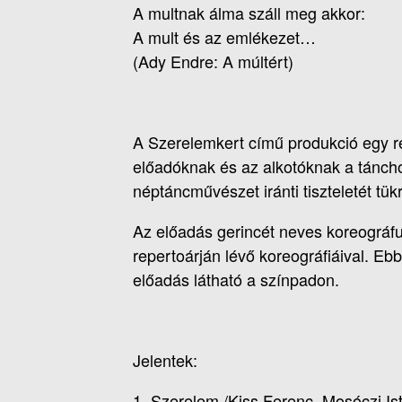
A multnak álma száll meg akkor:
A mult és az emlékezet…
(Ady Endre: A múltért)
A Szerelemkert című produkció egy re
előadóknak és az alkotóknak a táncho
néptáncművészet iránti tiszteletét tükr
Az előadás gerincét neves koreográfu
repertoárján lévő koreográfiáival. E
előadás látható a színpadon.
Jelentek:
1. Szerelem /Kiss Ferenc, Mosóczi Is