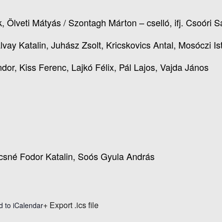
 Ölveti Mátyás / Szontagh Márton – cselló, ifj. Csoóri 
lvay Katalin, Juhász Zsolt, Kricskovics Antal, Mosóczi Is
ndor, Kiss Ferenc, Lajkó Félix, Pál Lajos, Vajda János
ácsné Fodor Katalin, Soós Gyula András
+ Export .ics file
d to iCalendar