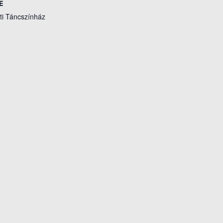
E
i Táncszínház