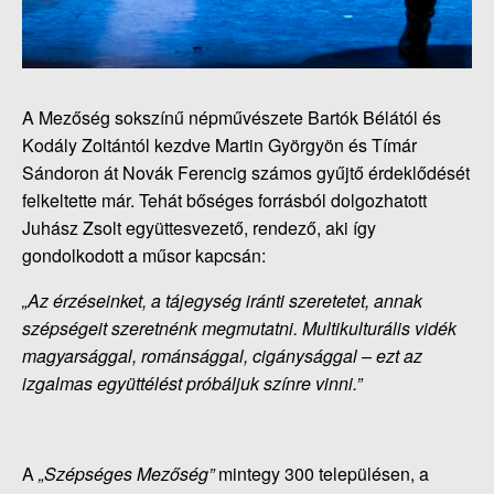
A Mezőség sokszínű népművészete Bartók Bélától és
Kodály Zoltántól kezdve Martin Györgyön és Tímár
Sándoron át Novák Ferencig számos gyűjtő érdeklődését
felkeltette már. Tehát bőséges forrásból dolgozhatott
Juhász Zsolt együttesvezető, rendező, aki így
gondolkodott a műsor kapcsán:
„Az érzéseinket, a tájegység iránti szeretetet, annak
szépségeit szeretnénk megmutatni. Multikulturális vidék
magyarsággal, románsággal, cigánysággal – ezt az
izgalmas együttélést próbáljuk színre vinni.”
A
„Szépséges Mezőség”
mintegy 300 településen, a