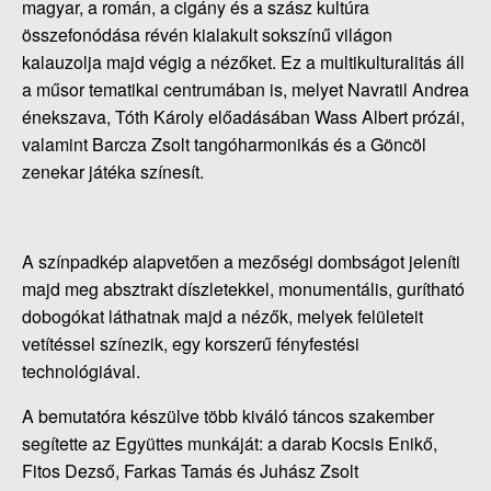
magyar, a román, a cigány és a szász kultúra
összefonódása révén kialakult sokszínű világon
kalauzolja majd végig a nézőket. Ez a multikulturalitás áll
a műsor tematikai centrumában is, melyet Navratil Andrea
énekszava, Tóth Károly előadásában Wass Albert prózái,
valamint Barcza Zsolt tangóharmonikás és a Göncöl
zenekar játéka színesít.
A színpadkép alapvetően a mezőségi dombságot jeleníti
majd meg absztrakt díszletekkel, monumentális, gurítható
dobogókat láthatnak majd a nézők, melyek felületeit
vetítéssel színezik, egy korszerű fényfestési
technológiával.
A bemutatóra készülve több kiváló táncos szakember
segítette az Együttes munkáját: a darab Kocsis Enikő,
Fitos Dezső, Farkas Tamás és Juhász Zsolt