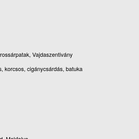
rossárpatak, Vajdaszentivány
, korcsos, cigánycsárdás, batuka
d, Makfalva