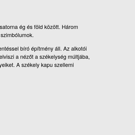
csatorna ég és föld között. Három
ó szimbólumok.
téssel bíró építmény áll. Az alkotói
k elviszi a nézőt a székelység múltjába,
yeiket. A székely kapu szellemi