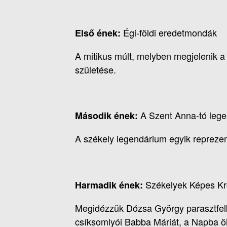
Égi-földi eredetmondák
Első ének:
A mitikus múlt, melyben megjelenik a
születése.
A Szent Anna-tó lege
Második ének:
A székely legendárium egyik reprezent
Székelyek Képes Kr
Harmadik ének:
Megidézzük Dózsa György parasztfelke
csíksomlyói Babba Máriát, a Napba öl