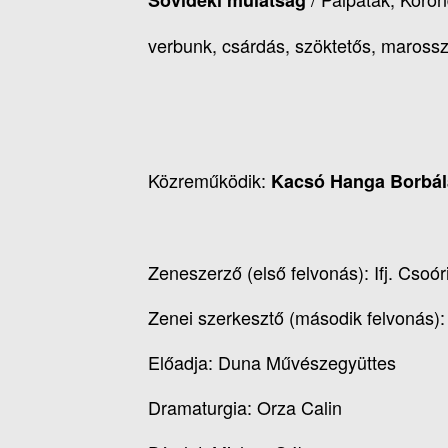
Sóvidéki mulatság
verbunk, csárdás, szöktetős, marossz
Közreműködik:
Kacsó Hanga Borbál
Zeneszerző (első felvonás): Ifj. Csoó
Zenei szerkesztő (második felvonás):
Előadja: Duna Művészegyüttes
Dramaturgia: Orza Calin