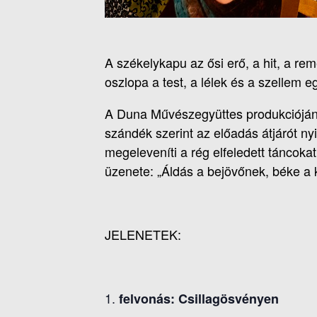
A székelykapu az ősi erő, a hit, a re
oszlopa a test, a lélek és a szellem 
A Duna Művészegyüttes produkciójának
szándék szerint az előadás átjárót nyit
megeleveníti a rég elfeledett táncoka
üzenete: „Áldás a bejövőnek, béke a
JELENETEK:
felvonás: Csillagösvényen