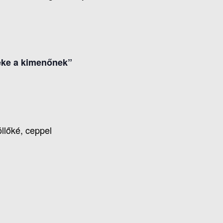
béke a kimenőnek”
llőké, ceppel