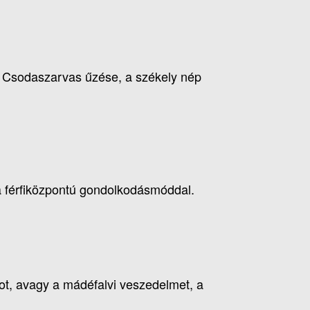
 a Csodaszarvas űzése, a székely nép
 a férfiközpontú gondolkodásmóddal.
ot, avagy a mádéfalvi veszedelmet, a