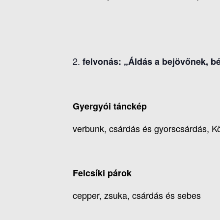
felvonás: „Áldás a bejövőnek, 
Gyergyói tánckép
verbunk, csárdás és gyorscsárdás, Kö
Felcsíki párok
cepper, zsuka, csárdás és sebes