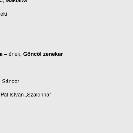
éki
– ének,
a
Göncöl zenekar
ri Sándor
 Pál István „Szalonna”