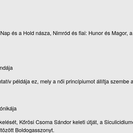
 Nap és a Hold násza, Nimród és fiai: Hunor és Magor,
ndája
atív példája ez, mely a női princípiumot állítja szembe
ónikája
lését, Kőrösi Csoma Sándor keleti útját, a Siculicidium
tözött Boldogasszonyt.