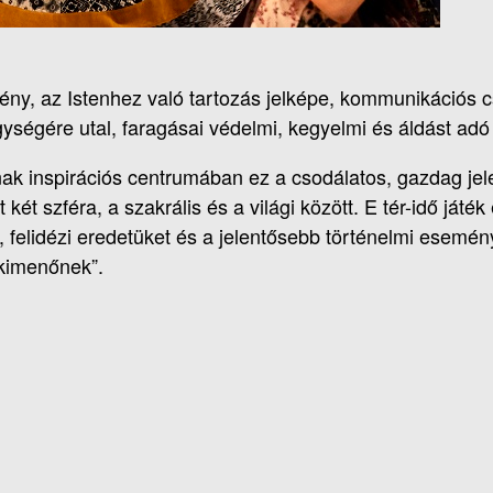
mény, az Istenhez való tartozás jelképe, kommunikációs 
egységére utal, faragásai védelmi, kegyelmi és áldást ad
 inspirációs centrumában ez a csodálatos, gazdag jelen
 két szféra, a szakrális és a világi között. E tér-idő játé
t, felidézi eredetüket és a jelentősebb történelmi esemén
 kimenőnek”.