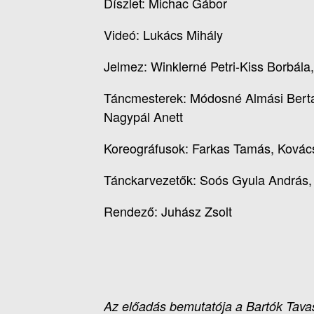
Díszlet: Michac Gábor
Videó: Lukács Mihály
Jelmez: Winklerné Petri-Kiss Borbála,
Táncmesterek: Módosné Almási Berta
Nagypál Anett
Koreográfusok: Farkas Tamás, Kovács 
Tánckarvezetők: Soós Gyula András, B
Rendező: Juhász Zsolt
Az előadás bemutatója a Bartók Tava