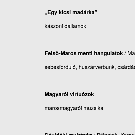
„Egy kicsi madárka”
kászoni dallamok
/ Ma
Felső-Maros menti hangulatok
sebesforduló, huszárverbunk, csárdás
Magyarói virtuózok
marosmagyarói muzsika
/ Pálpatak, Koron