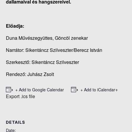
dallamaival és hangszereivel.
Előadja:
Duna Művészegyüttes, Göncöl zenekar
Narrátor: Sikentáncz Szilveszter/Berecz István
Szerkesztő: Sikentáncz Szilveszter
Rendező: Juhász Zsolt
+
+ Add to Google Calendar
+ Add to iCalendar
Export .ics file
DETAILS
Date: