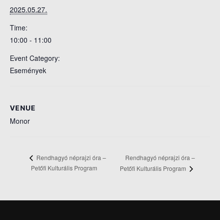
2025.05.27.
Time:
10:00 - 11:00
Event Category:
Események
VENUE
Monor
Rendhagyó néprajzi óra –
Rendhagyó néprajzi óra –
Petőfi Kulturális Program
Petőfi Kulturális Program