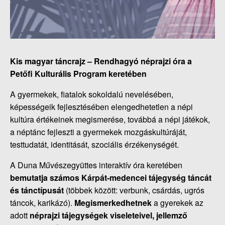
Kis magyar táncrajz –
Rendhagyó néprajzi óra a
Petőfi Kulturális Program keretében
A gyermekek, fiatalok sokoldalú nevelésében,
képességeik fejlesztésében elengedhetetlen a népi
kultúra értékeinek megismerése, továbbá a népi játékok,
a néptánc fejleszti a gyermekek mozgáskultúráját,
testtudatát, identitását, szociális érzékenységét.
A Duna Művészegyüttes interaktív óra keretében
bemutatja számos Kárpát-medencei tájegység táncát
és tánctípusát
(többek között: verbunk, csárdás, ugrós
táncok, karikázó).
Megismerkedhetnek
a gyerekek az
adott
néprajzi tájegységek viseleteivel, jellemző