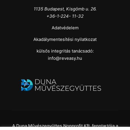
1135 Budapest, Kisgömb u. 26.
+36-1-224- 11-32
Adatvédelem
Akadálymentesítési nyilatkozat
külsős integritás tanácsadó:
info@reveasy.hu
A Duna Művészegyüttes Nonprofit Kft. fenntartója a