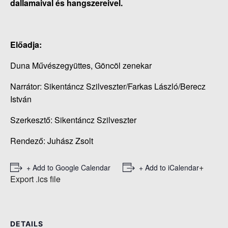
dallamaival és hangszereivel.
Előadja:
Duna Művészegyüttes, Göncöl zenekar
Narrátor: Sikentáncz Szilveszter/Farkas László/Berecz
István
Szerkesztő: Sikentáncz Szilveszter
Rendező: Juhász Zsolt
+
+ Add to Google Calendar
+ Add to iCalendar
Export .ics file
DETAILS