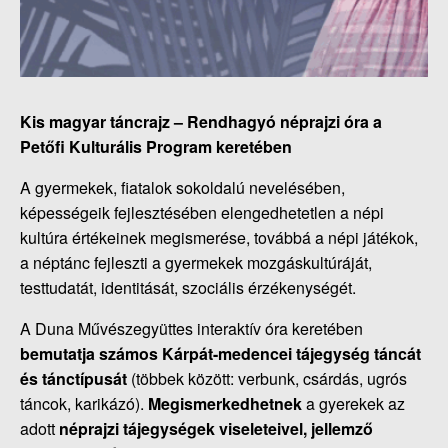
Kis magyar táncrajz –
Rendhagyó néprajzi óra a
Petőfi Kulturális Program keretében
A gyermekek, fiatalok sokoldalú nevelésében,
képességeik fejlesztésében elengedhetetlen a népi
kultúra értékeinek megismerése, továbbá a népi játékok,
a néptánc fejleszti a gyermekek mozgáskultúráját,
testtudatát, identitását, szociális érzékenységét.
A Duna Művészegyüttes interaktív óra keretében
bemutatja számos Kárpát-medencei tájegység táncát
és tánctípusát
(többek között: verbunk, csárdás, ugrós
táncok, karikázó).
Megismerkedhetnek
a gyerekek az
adott
néprajzi tájegységek viseleteivel, jellemző