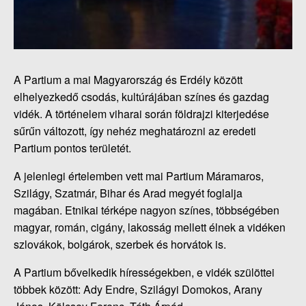
A Partium a mai Magyarország és Erdély között
elhelyezkedő csodás, kultúrájában színes és gazdag
vidék. A történelem viharai során földrajzi kiterjedése
sűrűn változott, így nehéz meghatározni az eredeti
Partium pontos területét.
A jelenlegi értelemben vett mai Partium Máramaros,
Szilágy, Szatmár, Bihar és Arad megyét foglalja
magában. Etnikai térképe nagyon színes, többségében
magyar, román, cigány, lakosság mellett élnek a vidéken
szlovákok, bolgárok, szerbek és horvátok is.
A Partium bővelkedik hírességekben, e vidék szülöttei
többek között: Ady Endre, Szilágyi Domokos, Arany