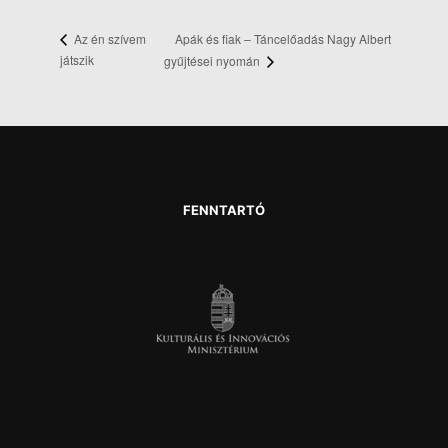
Apák és fiak – Táncelőadás Nagy Albert
Az én szívem
játszik
gyűjtései nyomán
FENNTARTÓ