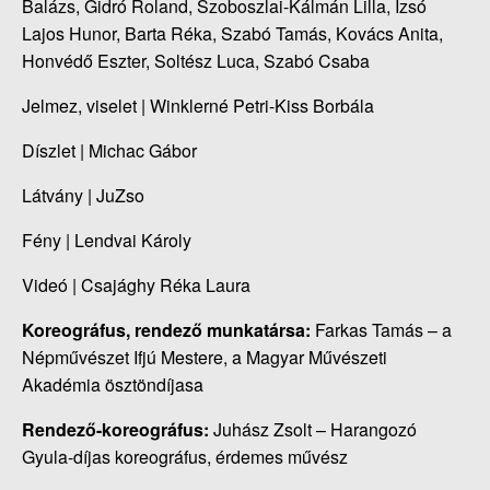
Balázs, Gidró Roland, Szoboszlai-Kálmán Lilla, Izsó
Lajos Hunor, Barta Réka, Szabó Tamás, Kovács Anita,
Honvédő Eszter, Soltész Luca, Szabó Csaba
Jelmez, viselet | Winklerné Petri-Kiss Borbála
Díszlet | Michac Gábor
Látvány | JuZso
Fény | Lendvai Károly
Videó | Csajághy Réka Laura
Koreográfus, rendező munkatársa:
Farkas Tamás – a
Népművészet Ifjú Mestere, a Magyar Művészeti
Akadémia ösztöndíjasa
Rendező-koreográfus:
Juhász Zsolt – Harangozó
Gyula-díjas koreográfus, érdemes művész