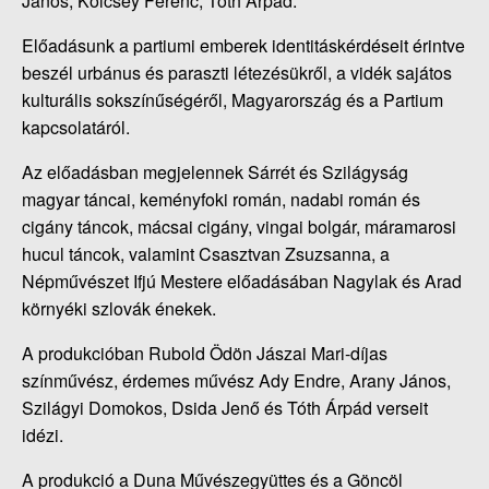
János, Kölcsey Ferenc, Tóth Árpád.
Előadásunk a partiumi emberek identitáskérdéseit érintve
beszél urbánus és paraszti létezésükről, a vidék sajátos
kulturális sokszínűségéről, Magyarország és a Partium
kapcsolatáról.
Az előadásban megjelennek Sárrét és Szilágyság
magyar táncai, keményfoki román, nadabi román és
cigány táncok, mácsai cigány, vingai bolgár, máramarosi
hucul táncok, valamint Csasztvan Zsuzsanna, a
Népművészet Ifjú Mestere előadásában Nagylak és Arad
környéki szlovák énekek.
A produkcióban Rubold Ödön Jászai Mari-díjas
színművész, érdemes művész Ady Endre, Arany János,
Szilágyi Domokos, Dsida Jenő és Tóth Árpád verseit
idézi.
A produkció a Duna Művészegyüttes és a Göncöl