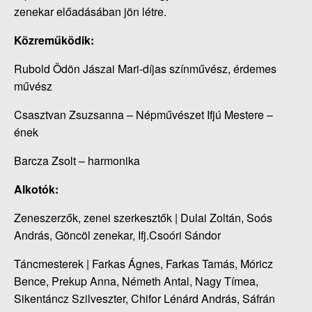
zenekar előadásában jön létre.
Közreműködik:
Rubold Ödön Jászai Mari-díjas színművész, érdemes
művész
Csasztvan Zsuzsanna – Népművészet Ifjú Mestere –
ének
Barcza Zsolt – harmonika
Alkotók:
Zeneszerzők, zenei szerkesztők | Dulai Zoltán, Soós
András, Göncöl zenekar, Ifj.Csoóri Sándor
Táncmesterek | Farkas Ágnes, Farkas Tamás, Móricz
Bence, Prekup Anna, Németh Antal, Nagy Tímea,
Sikentáncz Szilveszter, Chifor Lénárd András, Sáfrán