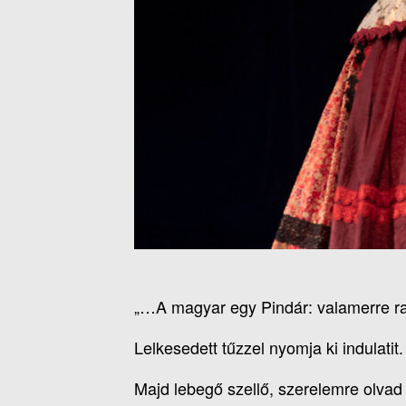
„…A magyar egy Pindár: valamerre r
Lelkesedett tűzzel nyomja ki indulatit.
Majd lebegő szellő, szerelemre olvad