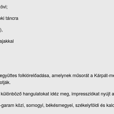
övi;
ki táncra
),
 ajakkal
yüttes folklórelőadása, amelynek műsorát a Kárpát-me
otják.
különböző hangulatokat idéz meg, impressziókat nyújt a 
-garam közi, somogyi, békésmegyei, székelyföldi és kal