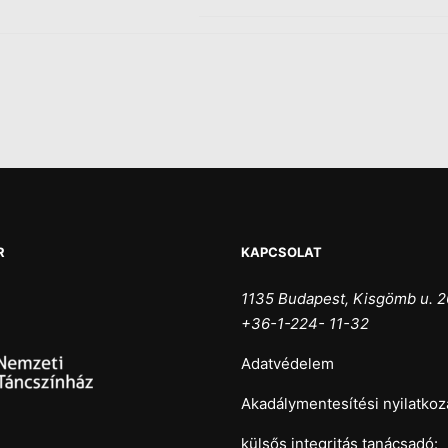
R
KAPCSOLAT
1135 Budapest, Kisgömb u. 2
+36-1-224- 11-32
Adatvédelem
Akadálymentesítési nyilatkoz
külsős integritás tanácsadó: