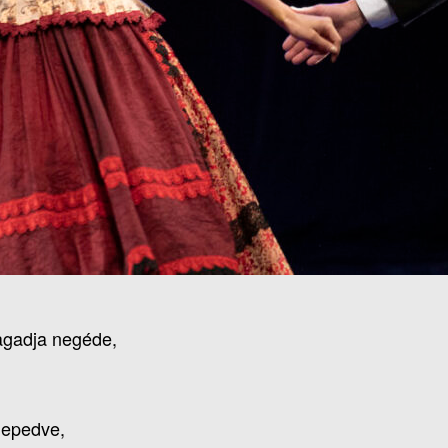
agadja negéde,
 epedve,