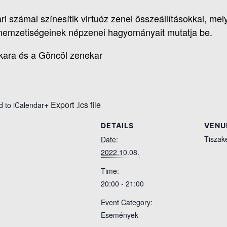
i számai színesítik virtuóz zenei összeállításokkal, me
emzetiségeinek népzenei hagyományait mutatja be.
kara és a Göncöl zenekar
+ Export .ics file
d to iCalendar
DETAILS
VENU
Tiszak
Date:
2022.10.08.
Time:
20:00 - 21:00
Event Category:
Események