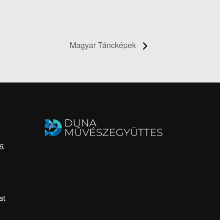
Magyar Táncképek
6.
at