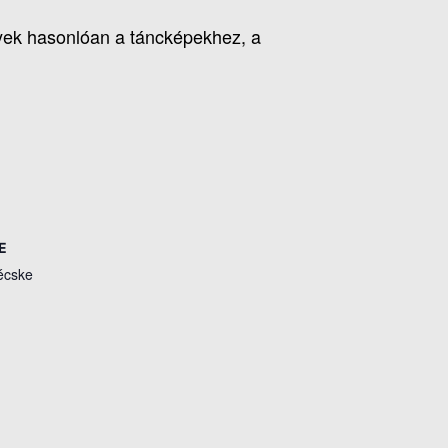
lyek hasonlóan a táncképekhez, a
E
écske