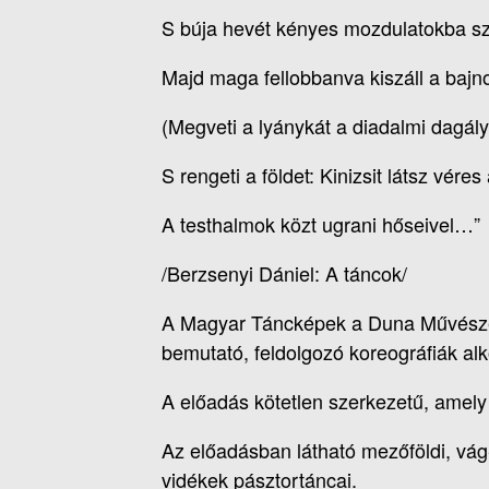
S búja hevét kényes mozdulatokba sz
Majd maga fellobbanva kiszáll a bajno
(Megveti a lyánykát a diadalmi dagály
S rengeti a földet: Kinizsit látsz véres
A testhalmok közt ugrani hőseivel…”
/Berzsenyi Dániel: A táncok/
A Magyar Táncképek a Duna Művészeg
bemutató, feldolgozó koreográfiák alk
A előadás kötetlen szerkezetű, amely 
Az előadásban látható mezőföldi, vág
vidékek pásztortáncai.