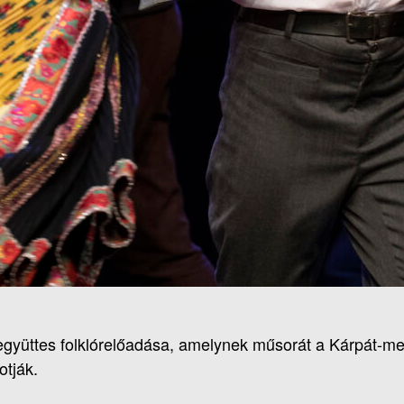
yüttes folklórelőadása, amelynek műsorát a Kárpát-me
otják.