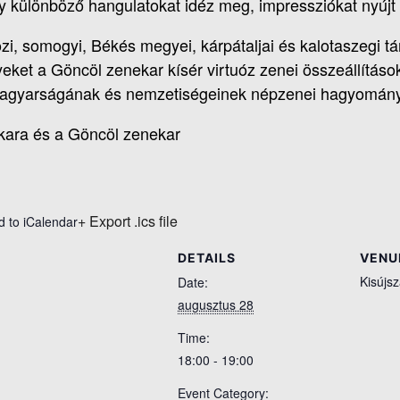
 különböző hangulatokat idéz meg, impressziókat nyújt a
i, somogyi, Békés megyei, kárpátaljai és kalotaszegi t
ket a Göncöl zenekar kísér virtuóz zenei összeállításo
agyarságának és nemzetiségeinek népzenei hagyománya
kara és a Göncöl zenekar
+ Export .ics file
d to iCalendar
DETAILS
VENU
Kisújsz
Date:
augusztus 28
Time:
18:00 - 19:00
Event Category: