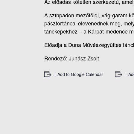
Az előadás kötetlen szerkezetű, amely
A színpadon mezőföldi, vág-garam köz
pásztortáncai elevenednek meg, melye
táncképekhez – a Kárpát-medence m
Előadja a Duna Művészegyüttes tánc
Rendező: Juhász Zsolt
+ Add to Google Calendar
+ Ad