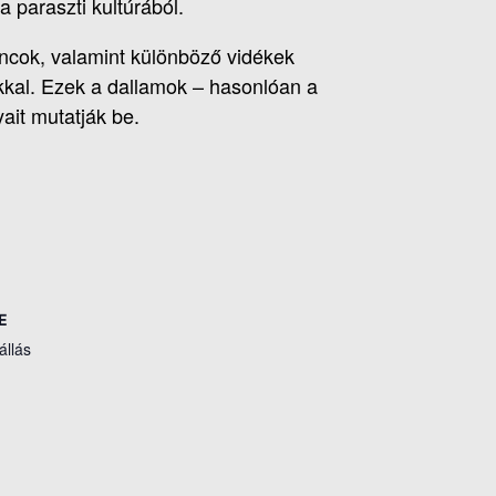
 paraszti kultúrából.
áncok, valamint különböző vidékek
kkal. Ezek a dallamok – hasonlóan a
it mutatják be.
E
állás