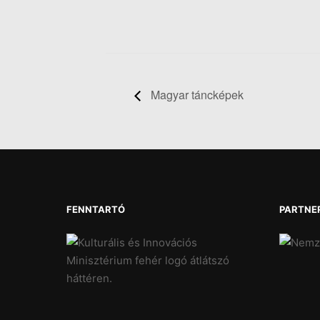
Magyar táncképek
FENNTARTÓ
PARTNE