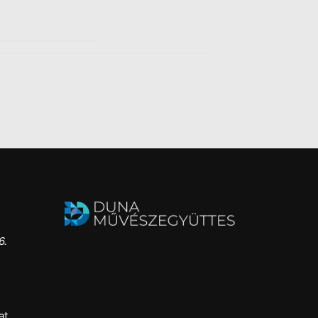
6.
at