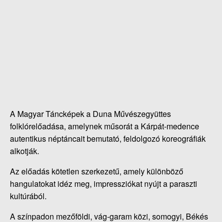
A Magyar Táncképek a Duna Művészegyüttes
folklórelőadása, amelynek műsorát a Kárpát-medence
autentikus néptáncait bemutató, feldolgozó koreográfiák
alkotják.
Az előadás kötetlen szerkezetű, amely különböző
hangulatokat idéz meg, impressziókat nyújt a paraszti
kultúrából.
A színpadon mezőföldi, vág-garam közi, somogyi, Békés