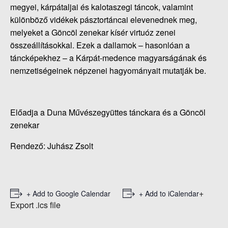
megyei, kárpátaljai és kalotaszegi táncok, valamint
különböző vidékek pásztortáncai elevenednek meg,
melyeket a Göncöl zenekar kísér virtuóz zenei
összeállításokkal. Ezek a dallamok – hasonlóan a
táncképekhez – a Kárpát-medence magyarságának és
nemzetiségeinek népzenei hagyományait mutatják be.
Előadja a Duna Művészegyüttes tánckara és a Göncöl
zenekar
Rendező: Juhász Zsolt
+
+ Add to Google Calendar
+ Add to iCalendar
Export .ics file