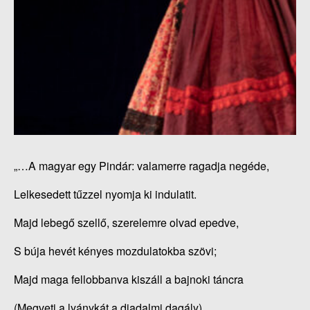
„…A magyar egy Pindár: valamerre ragadja negéde,
Lelkesedett tűzzel nyomja ki indulatit.
Majd lebegő szellő, szerelemre olvad epedve,
S búja hevét kényes mozdulatokba szövi;
Majd maga fellobbanva kiszáll a bajnoki táncra
(Megveti a lyánykát a diadalmi dagály),