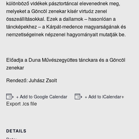
különböző vidékek pásztortáncai elevenednek meg,
melyeket a Göncöl zenekar kísér virtuóz zenei
összeállításokkal. Ezek a dallamok – hasonlóan a
táncképekhez – a Kárpát-medence magyarságának és
nemzetiségeinek népzenei hagyományait mutatják be.
Előadja a Duna Művészegyüttes tánckara és a Göncöl
zenekar
Rendező: Juhász Zsolt
+
+ Add to Google Calendar
+ Add to iCalendar
Export .ics file
DETAILS