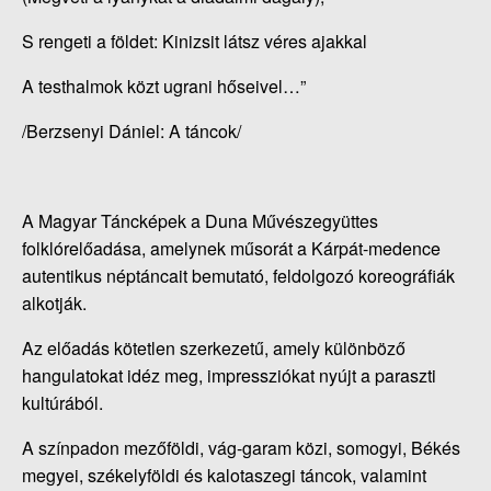
S rengeti a földet: Kinizsit látsz véres ajakkal
A testhalmok közt ugrani hőseivel…”
/Berzsenyi Dániel: A táncok/
A Magyar Táncképek a Duna Művészegyüttes
folklórelőadása, amelynek műsorát a Kárpát-medence
autentikus néptáncait bemutató, feldolgozó koreográfiák
alkotják.
Az előadás kötetlen szerkezetű, amely különböző
hangulatokat idéz meg, impressziókat nyújt a paraszti
kultúrából.
A színpadon mezőföldi, vág-garam közi, somogyi, Békés
megyei, székelyföldi és kalotaszegi táncok, valamint