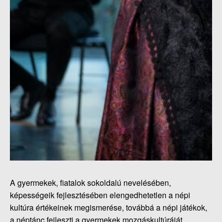
A gyermekek, fiatalok sokoldalú nevelésében,
képességeik fejlesztésében elengedhetetlen a népi
kultúra értékeinek megismerése, továbbá a népi játékok,
a néptánc fejleszti a gyermekek mozgáskultúráját,