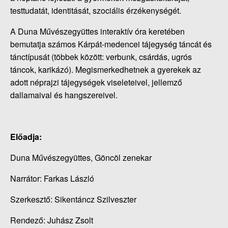
testtudatát, identitását, szociális érzékenységét.
A Duna Művészegyüttes interaktív óra keretében
bemutatja számos Kárpát-medencei tájegység táncát és
tánctípusát (többek között: verbunk, csárdás, ugrós
táncok, karikázó). Megismerkedhetnek a gyerekek az
adott néprajzi tájegységek viseleteivel, jellemző
dallamaival és hangszereivel.
Előadja:
Duna Művészegyüttes, Göncöl zenekar
Narrátor: Farkas László
Szerkesztő: Sikentáncz Szilveszter
Rendező: Juhász Zsolt