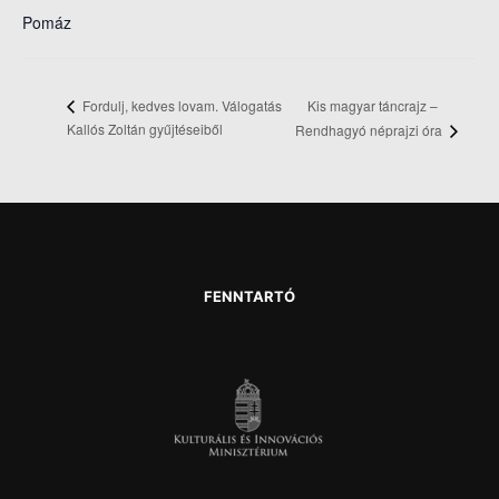
Pomáz
Kis magyar táncrajz –
Fordulj, kedves lovam. Válogatás
Kallós Zoltán gyűjtéseiből
Rendhagyó néprajzi óra
FENNTARTÓ