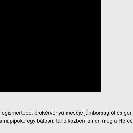
legismertebb, örökérvényű meséje jámborságról és gon
Hamupipőke egy bálban, tánc közben ismeri meg a Herceg