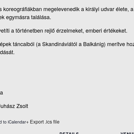
 koreográfiákban megelevenedik a királyi udvar élete, a
k egymásra találása.
títi a történetben rejlő érzelmeket, emberi értékeket.
ek táncaiból (a Skandináviától a Balkánig) merítve hoz
adását.
na
uhász Zsolt
+ Export .ics file
d to iCalendar
DETAILS
VENU