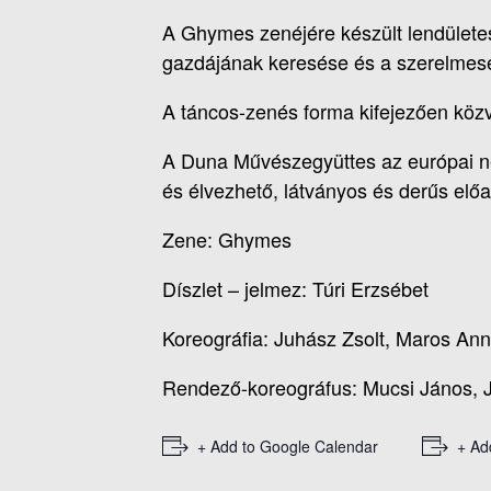
A Ghymes zenéjére készült lendületes
gazdájának keresése és a szerelmese
A táncos-zenés forma kifejezően közve
A Duna Művészegyüttes az európai nép
és élvezhető, látványos és derűs elő
Zene: Ghymes
Díszlet – jelmez: Túri Erzsébet
Koreográfia: Juhász Zsolt, Maros An
Rendező-koreográfus: Mucsi János, J
+ Add to Google Calendar
+ Ad