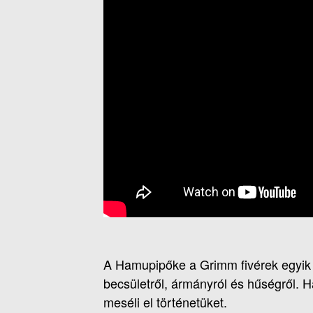
A Hamupipőke a Grimm fivérek egyik 
becsületről, ármányról és hűségről. 
meséli el történetüket.