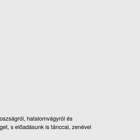
oszságról, hatalomvágyról és
et, s előadásunk is tánccal, zenével