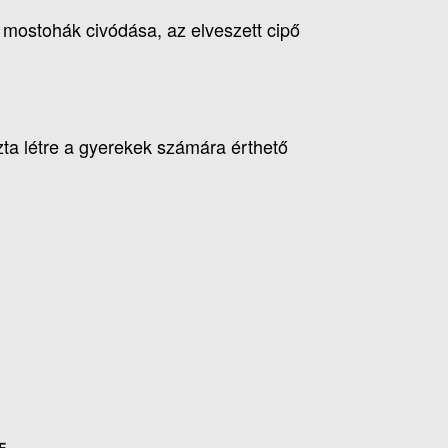
 mostohák civódása, az elveszett cipő
ta létre a gyerekek számára érthető
E