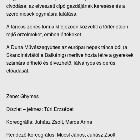
civódása, az elveszett cipő gazdájának keresése és a
szerelmesek egymásra találása.
A táncos-zenés forma kifejezően közvetíti a történetben
rejlő érzelmeket, emberi értékeket.
A Duna Művészegyüttes az európai népek táncaiból (a
Skandináviától a Balkánig) merítve hozta létre a gyerekek
számára érthető és élvezhető, látványos és derűs
előadását.
Zene: Ghymes
Díszlet – jelmez: Túri Erzsébet
Koreográfia: Juhász Zsolt, Maros Anna
Rendező-koreográfus: Mucsi János, Juhász Zsolt