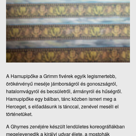
A Hamupipőke a Grimm fivérek egyik legismertebb,
örökérvényű meséje jámborságról és gonoszságról,
hatalomvágyról és becsületről, ármányról és hűségről.
Hamupipőke egy bálban, tánc közben ismeri meg a
Herceget, s előadásunk is tánccal, zenével meséli el
történetüket.
A Ghymes zenéjére készült lendületes koreográfiákban
megelevenedik a királyi udvar élete, a mostohák