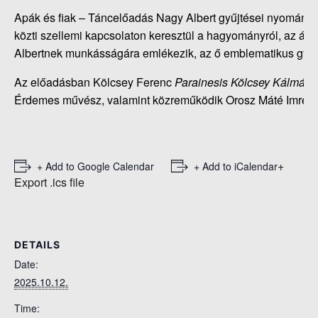
Apák és fiak – Táncelőadás Nagy Albert gyűjtései nyomán c.
közti szellemi kapcsolaton keresztül a hagyományról, az átör
Albertnek munkásságára emlékezik, az ő emblematikus gyűjt
Az előadásban Kölcsey Ferenc
Parainesis Kölcsey Kálmán
Érdemes művész, valamint közreműködik Orosz Máté Imre, 
+
+ Add to Google Calendar
+ Add to iCalendar
Export .ics file
DETAILS
Date:
2025.10.12.
Time: