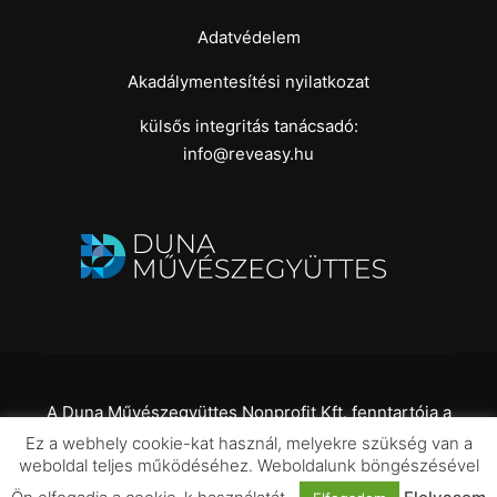
Adatvédelem
Akadálymentesítési nyilatkozat
külsős integritás tanácsadó:
info@reveasy.hu
A Duna Művészegyüttes Nonprofit Kft. fenntartója a
Kulturális és
Ez a webhely cookie-kat használ, melyekre szükség van a
weboldal teljes működéséhez. Weboldalunk böngészésével
Innovációs Minisztérium I Duna Művészegyüttes |