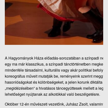
A Hagyományok Háza előadás-sorozatában a színpadi néptán
egy ma már klasszikus, a színpadi tánctörténetben megkerül
mindenféle társadalmi, kulturális vagy akár politikai befoly
koreográfus műveit mutatják be, reményeink szerint meggyőz
hasonlóságokat és különbségeket, a jelen korunk diktálta új 
„megidézésében” a hivatásos táncegyüttesek mellett a legjo
lehetőséget nyújtanak az alkotókkal való beszélgetésre.
Október 12-én művészeti vezetőnk, Juhász Zsolt, valamint K