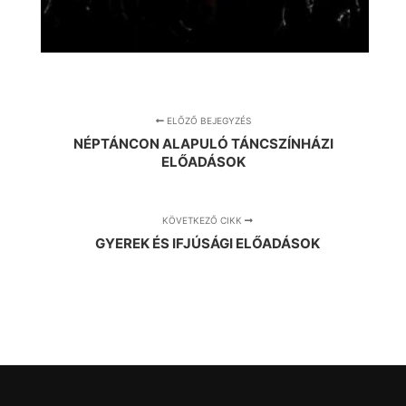
ELŐZŐ BEJEGYZÉS
NÉPTÁNCON ALAPULÓ TÁNCSZÍNHÁZI
ELŐADÁSOK
KÖVETKEZŐ CIKK
GYEREK ÉS IFJÚSÁGI ELŐADÁSOK