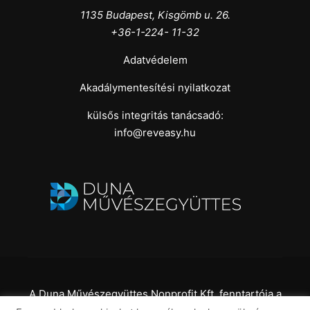
1135 Budapest, Kisgömb u. 26.
+36-1-224- 11-32
Adatvédelem
Akadálymentesítési nyilatkozat
külsős integritás tanácsadó:
info@reveasy.hu
A Duna Művészegyüttes Nonprofit Kft. fenntartója a