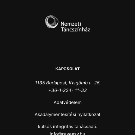
KAPCSOLAT
1135 Budapest, Kisgömb u. 26.
+36-1-224- 11-32
Adatvédelem
Akadálymentesítési nyilatkozat
külsős integritás tanácsadó:
info@reveasy.hu