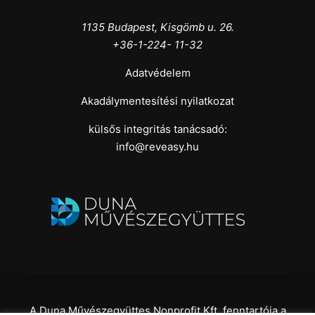
1135 Budapest, Kisgömb u. 26.
+36-1-224- 11-32
Adatvédelem
Akadálymentesítési nyilatkozat
külsős integritás tanácsadó:
info@reveasy.hu
A Duna Művészegyüttes Nonprofit Kft. fenntartója a