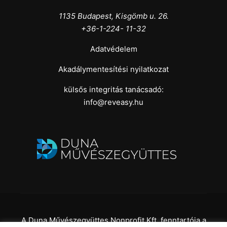
1135 Budapest, Kisgömb u. 26.
+36-1-224- 11-32
Adatvédelem
Akadálymentesítési nyilatkozat
külsős integritás tanácsadó:
info@reveasy.hu
A Duna Művészegyüttes Nonprofit Kft. fenntartója a